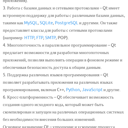
приложения).
3. Работа с базами данных и сетевыми протоколами – Qt имеет
встроенную поддержку для работы с различными базами данных,
такими как
MySQL
,
SQLite
,
PostgreSQL
и другими. Он также
предоставляет классы для работы с сетевыми протоколами
(например
HTTP
,
FTP
,
SMTP
, POP).
4. Многопоточность и параллельное программирование – Qt
предлагает возможности для разработки многопоточных
приложений, позволяя выполнять операции в фоновом режиме и
обеспечивая безопасность доступа к общим данным.
5. Поддержка различных языков программирования – Qt
позволяет разрабатывать приложения на различных языках
программирования, включая C++,
Python
,
JavaScript
и другие.
6. Кросс-платформенность – Qt обеспечивает возможность
создания одного исходного кода, который может быть
скомпилирован и запущен на различных операционных системах
без необходимости внесения больших изменений.
Основное назначение Qt – упрощение и ускорение процесса