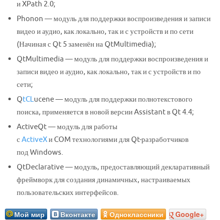
и XPath 2.0;
Phonon — модуль для поддержки воспроизведения и записи
видео и аудио, как локально, так и с устройств и по сети
(Начиная с Qt 5 заменён на QtMultimedia);
QtMultimedia — модуль для поддержки воспроизведения и
записи видео и аудио, как локально, так и с устройств и по
сети;
Q
tCL
ucene — модуль для поддержки полнотекстового
поиска, применяется в новой версии Assistant в Qt 4.4;
ActiveQt — модуль для работы
с
ActiveX
и COM технологиями для Qt-разработчиков
под Windows.
QtDeclarative — модуль, предоставляющий декларативный
фреймворк для создания динамичных, настраиваемых
пользовательских интерфейсов.
Мой мир
Вконтакте
Одноклассники
Google+