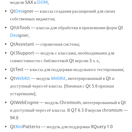
модели SAX и
DOM
;
Qt
Des
igner — классы создания расширений для своих
собственных виджетов;
QtUiTools — классы для обработки в приложении форм Qt
Des
igner;
QtAssistant — справочная система;
Qt3Support — модуль с классами, необходимыми для
совместимости с библиотекой Qt версии 3.х.х;
QtTest — классы для поддержки модульного тестирования;
Qt
WebKit
— модуль
WebKit
, интегрированный в Qt и
доступный через её классы. (Начиная с Qt 5.6 признан
устаревшим);
QtWebEngine — модуль Chromium, интегрированный в Qt
и доступный через её классы. В QT 6.3.0 версия chromium —
94.0
Qt
Xml
Patterns — модуль для поддержки XQuery 1.0