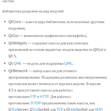
систем.
Библиотека разделена на ряд модулей:
QtCore — классы ядра библиотеки, используемые другими
модулями;
QtGui — компоненты графического интерфейса;
QtWidgets — содержит классы для классических
приложений на основе виджетов, модуль выделен из QtGui в
Qt 5;
Qt
QML
— модуль для поддержки
QML
;
QtNetwork — набор классов для сетевого
программирования. Поддержка различных высокоуровневых
протоколов может меняться от версии к версии. В версии
4.2.x присутствуют классы для работы с
протоколами
FTP
и
HTTP
. Для работы с
протоколами
TCP/IP
предназначены такие классы, как
Q
Tcp
Server, Q
Tcp
Socket для
TCP
и Q
Udp
Socket для
UDP
;