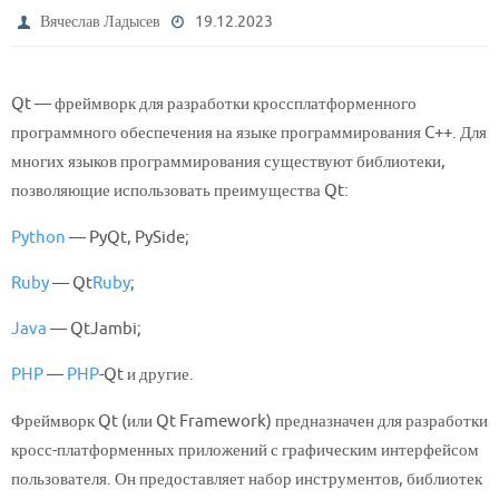
Вячеслав Ладысев
19.12.2023
Qt
— фреймворк для разработки кроссплатформенного
программного обеспечения на языке программирования C++. Для
многих языков программирования существуют библиотеки,
позволяющие использовать преимущества Qt:
Python
— PyQt, PySide;
Ruby
— Qt
Ruby
;
Java
— QtJambi;
PHP
—
PHP
-Qt и другие.
Фреймворк Qt (или Qt Framework) предназначен для разработки
кросс-платформенных приложений с графическим интерфейсом
пользователя. Он предоставляет набор инструментов, библиотек