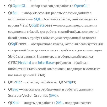
Qt
OpenGL
— набор классов для работы с
OpenGL
;
Qt
Sql
— набор классов для работы с базами данных с
использованием
SQL
. Основные классы данного модуля в
версии 4.2.х: Q
Sql
D
ata
base — класс для предоставления
соединения с базой, для работы с какой-нибудь конкретной
базой данных требует объект, унаследованный от класса
Q
Sql
Driver — абстрактного класса, который реализуется для
конкретной базы данных и может требовать для компиляции
SDK базы данных. Например, для сборки драйвера под
СУБД
Firebird
или
InterBase
требуются .h-файлы и
библиотеки статической компоновки, входящие в комплект
поставки данной СУБД;
QtSc
rip
t — классы для работы с Qt Sc
rip
ts;
Qt
Svg
— классы для отображения и работы с данными
Scalable Vector Graphics (
SVG
);
Qt
Xml
— модуль для работы с
XML
, поддерживаются