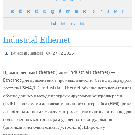
Ia
Ib
Ic
Id
Ie
Ig
Il
Im
In
Io
Ip
Ir
Is
Iv
I²
Ind
Inf
Ins
Int
Industrial Ethernet
Вячеслав Ладысев
27.12.2023
Промышленный Ethernet (также Industrial Ethernet) —
Ethernet для применения в промышленности. Сеть с процедурой
доступа CSMA/CD. Industrial Ethernet обычно используется для
обмена данными между программируемыми контроллерами
(ПЛК) и системами человеко-машинного интерфейса (HMI), реже
для обмена данными между контроллерами и, незначительно, для
подключения к контроллерам удаленного оборудования
(датчиков и исполнительных устройств). Широкому